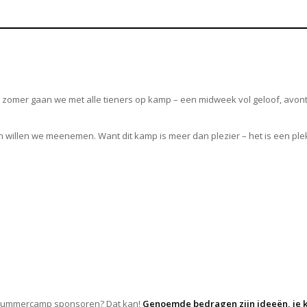
omer gaan we met alle tieners op kamp – een midweek vol geloof, avont
geren willen we meenemen. Want dit kamp is meer dan plezier – het is ee
ens Summercamp sponsoren? Dat kan!
Genoemde bedragen zijn ideeën, je ku