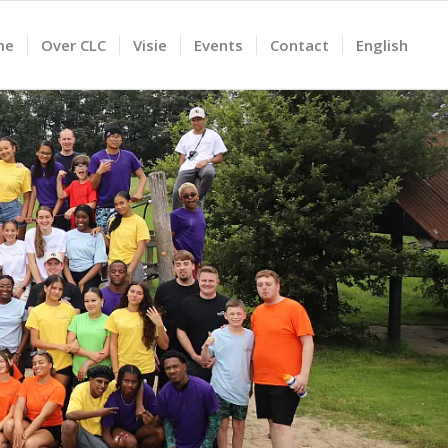
me
Over CLC
Visie
Events
Contact
English