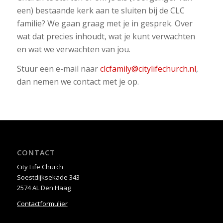
een) bestaande kerk aan te sluiten bij de CLC
familie? We gaan graag met je in gesprek. Over
wat dat precies inhoudt, wat je kunt verwachten
en wat we verwachten van jou.
Stuur een e-mail naar
clcfamily@citylifechurch.nl
,
dan nemen we contact met je op.
CONTACT
City Life Church
Soestdijksekade 343
2574 AL Den Haag
Contactformulier