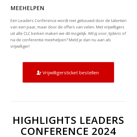
MEEHELPEN
Een Leaders Conference wordt niet gebouwd door de talenten
van een paar, maar door de offers van velen. Met vrijwilligers
uit alle CLC kerken maken we dit mogelijk. Wil jij voor, tijdens of
na de conferentie meehelpen? Meld je dan nu aan als
vrijwilliger!
Vrijwilligersticket bestellen
HIGHLIGHTS LEADERS
CONFERENCE 2024