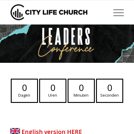
0
0
0
0
Dagen
Uren
Minuten
Seconden
English version HERE