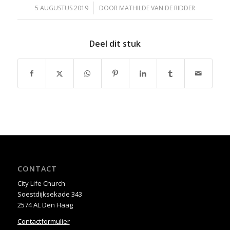
/
5 AUGUSTUS 2019
DOOR
MATHILDE VAN DE RIDDER
Deel dit stuk
CONTACT
City Life Church
Soestdijksekade 343
2574 AL Den Haag
Contactformulier